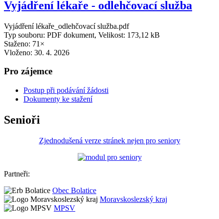
Vyjádření lékaře - odlehčovací služba
Vyjádření lékaře_odlehčovací služba.pdf
Typ souboru: PDF dokument, Velikost: 173,12 kB
Staženo: 71×
Vloženo:
30. 4. 2026
Pro zájemce
Postup při podávání žádosti
Dokumenty ke stažení
Senioři
Zjednodušená verze stránek nejen pro seniory
Partneři:
Obec Bolatice
Moravskoslezský kraj
MPSV