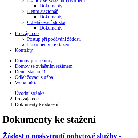
Domov se zvláštním režimem
Dokumenty
Denní stacionář
Dokumenty
Odlehčovací služba
Dokumenty
Pro zájemce
Postup při podávání žádosti
Dokumenty ke stažení
Kontakty
Domov pro seniory
Domov se zvláštním režimem
Denní stacionář
Odlehčovací služba
Volná místa
Úvodní stránka
Pro zájemce
Dokumenty ke stažení
Dokumenty ke stažení
Žádost o poskytnutí pobytové služby -