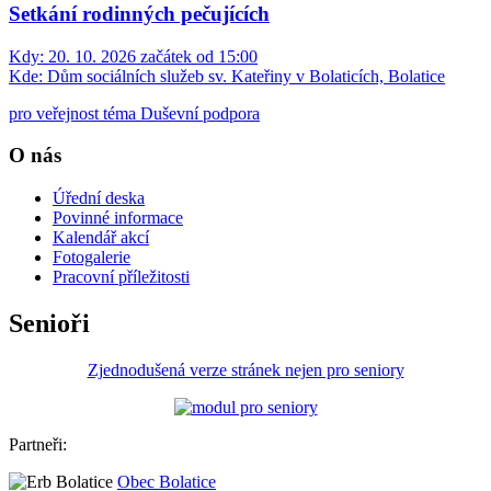
Setkání rodinných pečujících
Kdy:
20. 10. 2026 začátek od 15:00
Kde:
Dům sociálních služeb sv. Kateřiny v Bolaticích, Bolatice
pro veřejnost téma Duševní podpora
O nás
Úřední deska
Povinné informace
Kalendář akcí
Fotogalerie
Pracovní příležitosti
Senioři
Zjednodušená verze stránek nejen pro seniory
Partneři:
Obec Bolatice