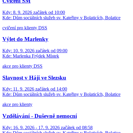
Cvičení SM
Kdy:
8. 9. 2026 začátek od 10:00
Kde:
Dům sociálních služeb sv. Kateřiny v Bolaticích, Bolatice
cvičení pro klienty DSS
Výlet do Marlenky
Kdy:
10. 9. 2026 začátek od 09:00
Kde:
Marlenka Frýdek Místek
akce pro klienty DSS
Slavnost v Háji ve Slezsku
Kdy:
11. 9. 2026 začátek od 14:00
Kde:
Dům sociálních služeb sv. Kateřiny v Bolaticích, Bolatice
akce pro klienty
Vzdělávání - Duševně nemocní
Kdy:
16. 9. 2026 - 17. 9. 2026 začátek od 08:58
Kde:
Dům sociálních služeb sv. Kateřiny v Bolaticích, Bolatice