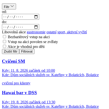
Filtr
od:
do:
Libovolná akce
gastronomie
ostatní
sport, aktivní vyžití
Bezbariérový vstup na akci
Vstup na akci povolen se zvířaty
Akce je vhodná pro děti
Zrušit filtr
Filtrovat
Cvičení SM
Kdy:
11. 8. 2026 začátek od 10:00
Kde:
Dům sociálních služeb sv. Kateřiny v Bolaticích, Bolatice
cvičení pro klienty
Hawai bar v DSS
Kdy:
19. 8. 2026 začátek od 13:30
Kde:
Dům sociálních služeb sv. Kateřiny v Bolaticích, Bolatice