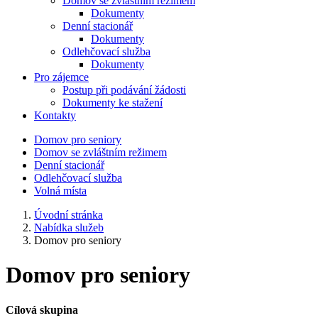
Domov se zvláštním režimem
Dokumenty
Denní stacionář
Dokumenty
Odlehčovací služba
Dokumenty
Pro zájemce
Postup při podávání žádosti
Dokumenty ke stažení
Kontakty
Domov pro seniory
Domov se zvláštním režimem
Denní stacionář
Odlehčovací služba
Volná místa
Úvodní stránka
Nabídka služeb
Domov pro seniory
Domov pro seniory
Cílová skupina