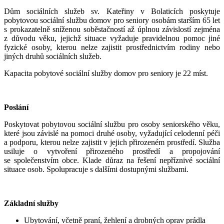
Dům sociálních služeb sv. Kateřiny v Bolaticích poskytuje
pobytovou sociální službu domov pro seniory osobám starším 65 let
s prokazatelně sníženou soběstačností až úplnou závislostí zejména
z důvodu věku, jejichž situace vyžaduje pravidelnou pomoc jiné
fyzické osoby, kterou nelze zajistit prostřednictvím rodiny nebo
jiných druhů sociálních služeb.
Kapacita pobytové sociální služby domov pro seniory je 22 míst.
Poslání
Poskytovat pobytovou sociální službu pro osoby seniorského věku,
které jsou závislé na pomoci druhé osoby, vyžadující celodenní péči
a podporu, kterou nelze zajistit v jejich přirozeném prostředí. Služba
usiluje o vytvoření přirozeného prostředí a propojování
se společenstvím obce. Klade důraz na řešení nepříznivé sociální
situace osob. Spolupracuje s dalšími dostupnými službami.
Základní služby
Ubytování, včetně praní, žehlení a drobných oprav prádla