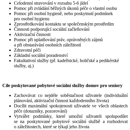
Celodenní stravování v rozsahu 5-6 jídel
Pomoc při zvládání běžných úkonů péče o vlastní osobu
Pomoc při osobní hygieně, nebo poskytnutí podmínek
pro osobní hygienu
Zprostředkování kontaktu se společenským prostředím
Činnosti podporující sociální začleňování
Aktivizační činnosti
Pomoc při uplatňování práv, oprávněných zájmů
a při obstarávání osobních záležitostí
Zdravotní péči
Základní sociální poradenství
Fakultativní služby (př. kadeřnické, holičské a pedikérské
služby, aj.)
Cíle poskytované pobytové sociální služby domov pro seniory
Zachovávat co nejdéle soběstačnost uživatele (individuální
plánování, aktivizační činnost každodenního života)
Docílit maximální spokojenosti uživatele ve všech oblastech
péče (dotazníky, pozorování)
Vytvářet podmínky, které umožní uživateli spolupodílet
se na poskytované pobytové sociální službě a rozhodovat
o záležitostech, které se týkají jeho života