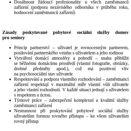
Dosáhnout žádoucí profesionality u všech zaměstnanců
zařízení (podpora nezávislého odborníka v průběhu roku,
hodnocení zaměstnanců zařízení)
Zásady poskytované pobytové sociální služby domov
pro seniory
Princip partnerství – uživatel je rovnocenným partnerem,
posilování partnerského vztahu s uživatelem a jeho rodinou
Vytváření domácí atmosféry a pohodlí – snaha přiblížit
se běžnému domácímu prostředí (vlastní fotografie, obrázky,
drobné předměty apod.), což má pozitivní vliv
na psychosociální stav uživatele
Respektování a podpora vlastního rozhodování – zaměstnanci
zařízení respektují v maximální míře vlastní vůli uživatele
a jeho vlastní rozhodnutí. V každé situaci jednají s uživatelem
s respektem a úctou.
Týmové práce – zabezpečení komplexní a kvalitní služby
zaměstnanci zařízení
Nestrannost při poskytování pobytové sociální služby
uživatelům formou rovného přístupu – ke všem uživatelům
rovný přístup