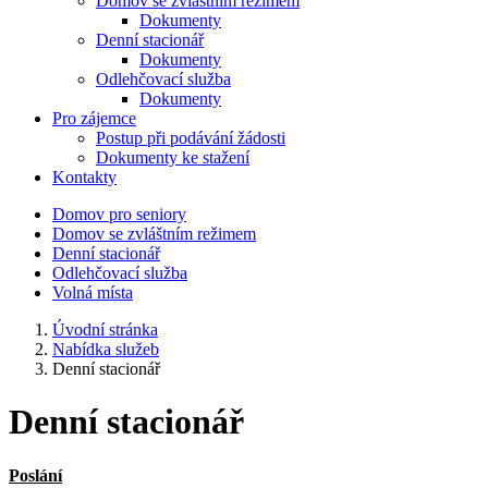
Domov se zvláštním režimem
Dokumenty
Denní stacionář
Dokumenty
Odlehčovací služba
Dokumenty
Pro zájemce
Postup při podávání žádosti
Dokumenty ke stažení
Kontakty
Domov pro seniory
Domov se zvláštním režimem
Denní stacionář
Odlehčovací služba
Volná místa
Úvodní stránka
Nabídka služeb
Denní stacionář
Denní stacionář
Poslání