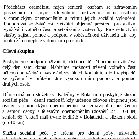
Předcházet osamělosti nejen seniorů, osobám se zdravotním
postižením a jiným zdravotním postižením nebo osobám
s chronickým onemocněním a mírnit jejich sociální vyloučení.
Podporovat soběstačnost, vytvářet příjemné prostředí pro aktivní
využívání volného času a setkávání s vrstevníky. Prostřednictvím
služby zajistit pomoc a podporu v soběstačnosti uživatelů tak, aby
mohli žít co nejdéle v domácím prostředí.
Cílová skupina
Poskytujeme podporu uživatelů, kteří nechtějí či nemohou zůstávat
celý den sami doma. Nabízíme možnosti trávení volného času
během dne včetně navazování sociálních kontaktů, a to i v případě,
že vyžadují v průběhu dne vysokou míru podpory a pomoci
druhých osob.
Dům sociálních služeb sv. Kateřiny v Bolaticích poskytuje službu
sociální péče - denní stacionář, kdy určenou cílovou skupinou jsou
osoby s chronickým onemocněním, se zdravotním postižením
a senioři osoby s tělesným onemocněním (dospělí 27 – 64 let,
senioři 65+), kteří mají trvalé bydliště v Bolaticích a blízkém okolí
(do 10 km).
Služba sociální péče je určena pro denní pobyt uživatelů
s každodenním návratem domů, neboť je poskytována ve všedních