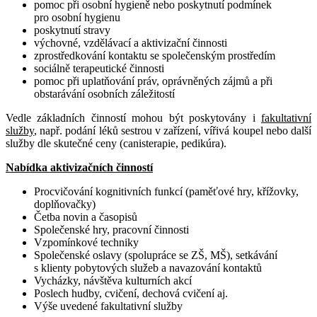
pomoc při osobní hygieně nebo poskytnutí podmínek
pro osobní hygienu
poskytnutí stravy
výchovné, vzdělávací a aktivizační činnosti
zprostředkování kontaktu se společenským prostředím
sociálně terapeutické činnosti
pomoc při uplatňování práv, oprávněných zájmů a při
obstarávání osobních záležitostí
Vedle základních činností mohou být poskytovány i
fakultativní
služby
, např. podání léků sestrou v zařízení, vířivá koupel nebo další
služby dle skutečné ceny (canisterapie, pedikúra).
Nabídka aktivizačních činností
Procvičování kognitivních funkcí (paměťové hry, křížovky,
doplňovačky)
Četba novin a časopisů
Společenské hry, pracovní činnosti
Vzpomínkové techniky
Společenské oslavy (spolupráce se ZŠ, MŠ), setkávání
s klienty pobytových služeb a navazování kontaktů
Vycházky, návštěva kulturních akcí
Poslech hudby, cvičení, dechová cvičení aj.
Výše uvedené fakultativní služby