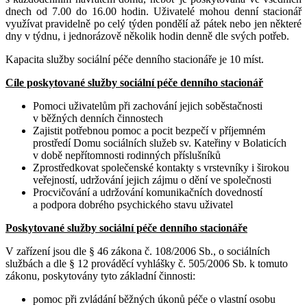
dnech od 7.00 do 16.00 hodin. Uživatelé mohou denní stacionář
využívat pravidelně po celý týden pondělí až pátek nebo jen některé
dny v týdnu, i jednorázově několik hodin denně dle svých potřeb.
Kapacita služby sociální péče denního stacionáře je 10 míst.
Cíle poskytované služby sociální péče denního stacionář
Pomoci uživatelům při zachování jejich soběstačnosti
v běžných denních činnostech
Zajistit potřebnou pomoc a pocit bezpečí v příjemném
prostředí Domu sociálních služeb sv. Kateřiny v Bolaticích
v době nepřítomnosti rodinných příslušníků
Zprostředkovat společenské kontakty s vrstevníky i širokou
veřejností, udržování jejich zájmu o dění ve společnosti
Procvičování a udržování komunikačních dovedností
a podpora dobrého psychického stavu uživatel
Poskytované služby sociální péče denního stacionáře
V zařízení jsou dle § 46 zákona č. 108/2006 Sb., o sociálních
službách a dle § 12 prováděcí vyhlášky č. 505/2006 Sb. k tomuto
zákonu, poskytovány tyto základní činnosti:
pomoc při zvládání běžných úkonů péče o vlastní osobu